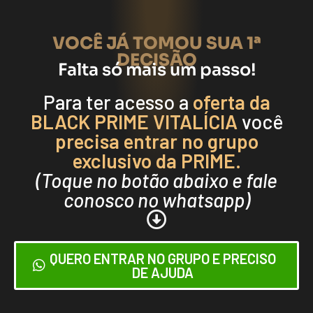
VOCÊ JÁ TOMOU SUA 1ª
DECISÃO
Falta só mais um passo!
Para ter acesso a
oferta da
BLACK PRIME VITALÍCIA
você
precisa entrar no grupo
exclusivo da PRIME.
(Toque no botão abaixo e fale
conosco no whatsapp)
QUERO ENTRAR NO GRUPO E PRECISO
DE AJUDA