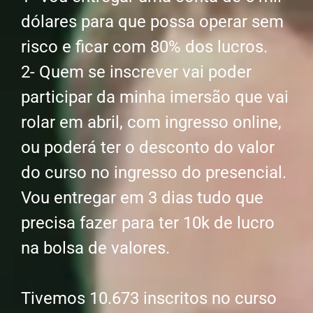
dólares para que possa operar sem
risco e ficar com 80% dos lucros.
2- Quem se inscrever vai poder
participar da minha imersão que vai
rolar em abril, com ingresso online,
ou poderá ter o desconto do valor
do curso no ingresso do presencial.
Vou entregar em 3 dias tudo que
precisa fazer para ter 10k de lucro
na bolsa de valores.
Tivemos 10.673 inscritos no curso