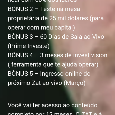
BÔNUS 2 – Teste na mesa
proprietária de 25 mil dólares (para
operar com meu capital)
BÔNUS 3 – 60 Dias de Sala ao Vivo
(Prime Investe)
BÔNUS 4 – 3 meses de invest vision
( ferramenta que te ajuda operar)
BÔNUS 5 – Ingresso online do
próximo Zat ao vivo (Março)
Você vai ter acesso ao conteúdo
completo por 12 meses. O ZAT e à