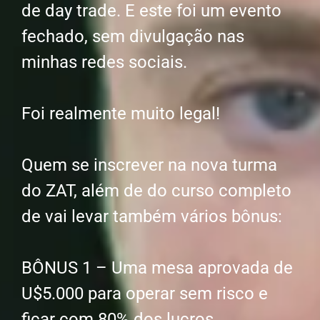
de day trade. E este foi um evento
fechado, sem divulgação nas
minhas redes sociais.
Foi realmente muito legal!
Quem se inscrever na nova turma
do ZAT, além de do curso completo
de vai levar também vários bônus:
BÔNUS 1 – Uma mesa aprovada de
U$5.000 para operar sem risco e
ficar com 80% dos lucros