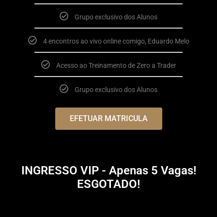
Grupo exclusivo dos Alunos​
4 encontros ao vivo online comigo, Eduardo Melo​
Acesso ao Treinamento de Zero a Trader​
Grupo exclusivo dos Alunos​​
EFETUAR MATRICULA
INGRESSO VIP - Apenas 5 Vagas!
ESGOTADO!