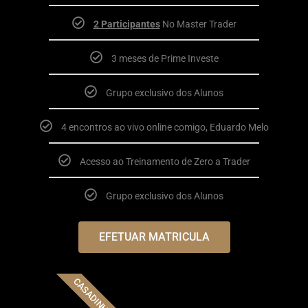
2 Participantes
No Master Trader
3 meses de Prime Investe​
Grupo exclusivo dos Alunos​
4 encontros ao vivo online comigo, Eduardo Melo​
Acesso ao Treinamento de Zero a Trader​
Grupo exclusivo dos Alunos​​
EFETUAR MATRICULA
CASADINHA