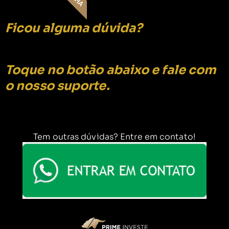
Ficou alguma dúvida?
Toque no botão abaixo e fale com
o nosso suporte.
Tem outras dúvidas? Entre em contato!