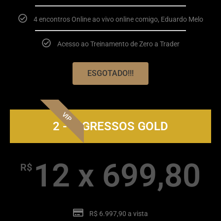
4 encontros Online ao vivo online comigo, Eduardo Melo
Acesso ao Treinamento de Zero a Trader​​
ESGOTADO!!!
VIP
2 - INGRESSOS GOLD
12 x 699,80
R$
R$ 6.997,90 a vista